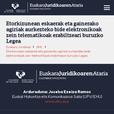
Etorkizunean eskaerak eta gainerako
agiriak aurkezteko bide elektronikoak
zein telematikoak erabiltzeari buruzko
Legea
Euskara Juridikoa
JIML
Etorkizunean eskaerak eta gainerako agiriak aurkezteko bide
elektronikoak zein telematikoak erabiltzeari buruzko Legea
Arduraduna: Joseba Ezeiza Ramos
Euskal Hizkuntza eta Komunikazioa Saila (UPV/EHU)
www.ehu.eus