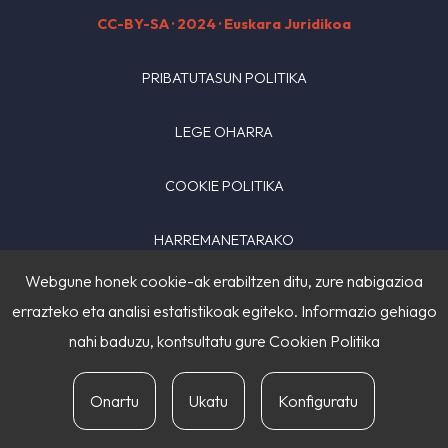
CC-BY-SA
· 2024 · Euskara Juridikoa
PRIBATUTASUN POLITIKA
LEGE OHARRA
COOKIE POLITIKA
HARREMANETARAKO
Webgune honek cookie-ak erabiltzen ditu, zure nabigazioa
errazteko eta analisi estatistikoak egiteko. Informazio gehiago
nahi baduzu, kontsultatu gure
Cookien Politika
Onartu
Ukatu
Konfiguratu