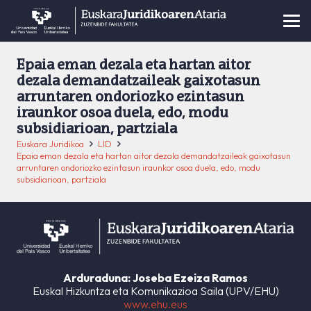
Epaia eman dezala eta hartan aitor
dezala demandatzaileak gaixotasun
arruntaren ondoriozko ezintasun
iraunkor osoa duela, edo, modu
subsidiarioan, partziala
Euskara Juridikoa
LID
Epaia eman dezala eta hartan aitor dezala demandatzaileak gaixotasun
arruntaren ondoriozko ezintasun iraunkor osoa duela, edo, modu
subsidiarioan, partziala
Arduraduna: Joseba Ezeiza Ramos
Euskal Hizkuntza eta Komunikazioa Saila (UPV/EHU)
www.ehu.eus