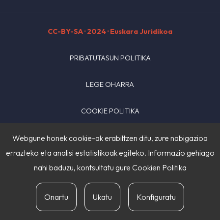
CC-BY-SA
· 2024 · Euskara Juridikoa
PRIBATUTASUN POLITIKA
LEGE OHARRA
COOKIE POLITIKA
HARREMANETARAKO
Webgune honek cookie-ak erabiltzen ditu, zure nabigazioa
errazteko eta analisi estatistikoak egiteko. Informazio gehiago
nahi baduzu, kontsultatu gure
Cookien Politika
Onartu
Ukatu
Konfiguratu